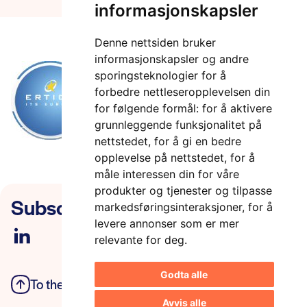
informasjonskapsler
Denne nettsiden bruker
informasjonskapsler og andre
sporingsteknologier for å
forbedre nettleseropplevelsen din
for følgende formål:
for å aktivere
grunnleggende funksjonalitet på
nettstedet
,
for å gi en bedre
opplevelse på nettstedet
,
for å
måle interessen din for våre
produkter og tjenester og tilpasse
Subscribe to our newsletter
markedsføringsinteraksjoner
,
for å
levere annonser som er mer
relevante for deg
.
Godta alle
To the top
Privacy Policy
Avvis alle