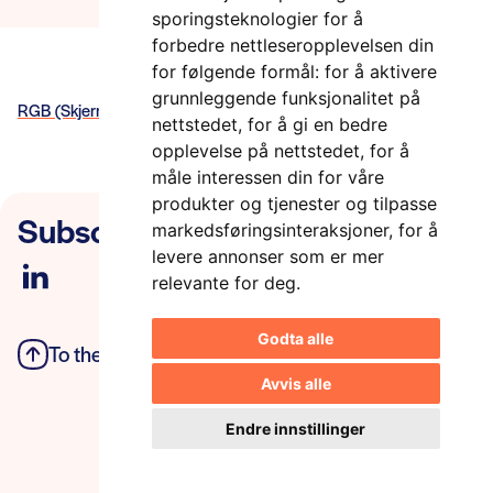
sporingsteknologier for å
forbedre nettleseropplevelsen din
for følgende formål:
for å aktivere
grunnleggende funksjonalitet på
RGB (Skjerm)
nettstedet
,
for å gi en bedre
opplevelse på nettstedet
,
for å
måle interessen din for våre
produkter og tjenester og tilpasse
Subscribe to our newsletter
markedsføringsinteraksjoner
,
for å
levere annonser som er mer
relevante for deg
.
Godta alle
To the top
Privacy Policy
Avvis alle
Endre innstillinger