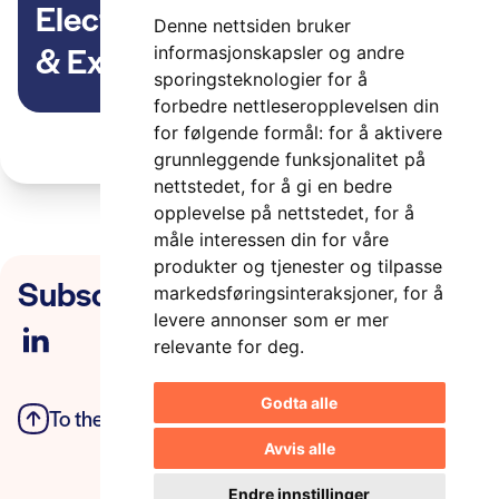
Electric Vehicle Symposium
Denne nettsiden bruker
& Exhibition i Lyon –
informasjonskapsler og andre
sporingsteknologier for å
Invitasjon av Innovasjon
forbedre nettleseropplevelsen din
Norge
for følgende formål:
for å aktivere
grunnleggende funksjonalitet på
nettstedet
,
for å gi en bedre
opplevelse på nettstedet
,
for å
måle interessen din for våre
produkter og tjenester og tilpasse
Subscribe to our newsletter
markedsføringsinteraksjoner
,
for å
levere annonser som er mer
relevante for deg
.
Godta alle
To the top
Privacy Policy
Avvis alle
Endre innstillinger