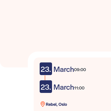
23.
March
09:00
23.
March
11:00
Rebel, Oslo