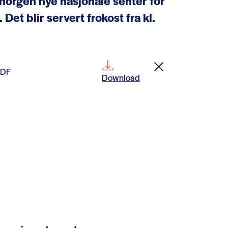
norgen nye nasjonale senter for
 Det blir servert frokost fra kl.
PDF
Download