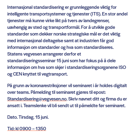
Internasjonal standardisering er grunnleggende viktig for
intelligente transportsystemer og tjenester (ITS). En stor andel
tjenester må kunne virke likt på tvers av landegrenser,
uavhengig av sted og transportformål. For å utvikle gode
standarder som dekker norske strategiske mål er det viktig
med internasjonal deltagelse samt at industrien får god
informasjon om standarder og hva som standardiseres.
Statens vegvesen arrangerer derfor et
standardiseringsseminar 15 juni som har fokus på å dele
informasjon om hva som skjer i standardiseringsorganene ISO
og CEN knyttet til vegtransport.
På grunn av koronarestriksjoner vil seminaret i år holdes digitalt
over teams. Påmelding til seminaret gjøres til epost:
Standardisering@vegvesen.no
. Skriv navnet ditt og firma du er
ansatt i. Teamslenke vil bli sendt ut til påmeldte før seminaret.
Dato. Tirsdag. 15 juni.
Tid: kl 0900 – 1350