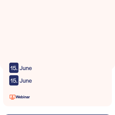
15.
June
15.
June
Webinar