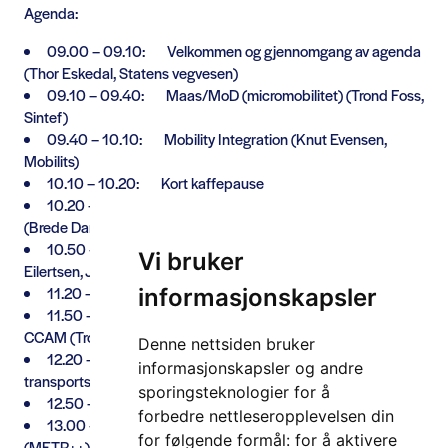
Agenda:
09.00 – 09.10: Velkommen og gjennomgang av agenda
(Thor Eskedal, Statens vegvesen)
09.10 – 09.40: Maas/MoD (micromobilitet) (Trond Foss,
Sintef)
09.40 – 10.10: Mobility Integration (Knut Evensen,
Mobilits)
10.10 – 10.20: Kort kaffepause
10.20 – 10.50: Kollektivtrafikk + Nye mobilitetstjenester
(Brede Dammen, Entur)
10.50 – 11.20: Nye billetteringstjenester (Kjell-Erik
Vi bruker
Eilertsen, Jernbanedirektoratet)
11.20 – 11.50: Matpause
informasjonskapsler
11.50 – 12.20: Posisjonering/kartdata:- utfordringer for
CCAM (Trond Hovland, ITS Norway)
Denne nettsiden bruker
12.20 – 12.50: Cybersikkerhet/PKI i
informasjonskapsler og andre
transportsystemet (Knut Evensen, Mobilits)
sporingsteknologier for å
12.50 – 13.00: Kort kaffepause
forbedre nettleseropplevelsen din
13.00 – 13.30: Datex2 utvikling;- nye publikasjoner
for følgende formål:
for å aktivere
(METR++) (Paal Aaserud, Vianova)