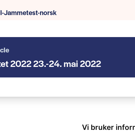
til-Jammetest-norsk
icle
tet 2022 23.-24. mai 2022
Vi bruker info