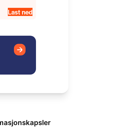
Last ned
rmasjonskapsler