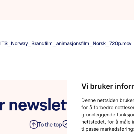
11/ITS_Norway_Brandfilm_animasjonsfilm_Norsk_720p.mov
Vi bruker info
r newsletter
Denne nettsiden bruker
for å forbedre nettlese
grunnleggende funksjon
nettstedet
,
for å måle 
To the top
Privacy Policy
tilpasse markedsføring