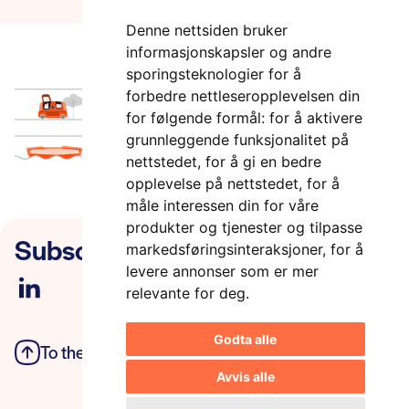
Denne nettsiden bruker
informasjonskapsler og andre
sporingsteknologier for å
forbedre nettleseropplevelsen din
for følgende formål:
for å aktivere
grunnleggende funksjonalitet på
nettstedet
,
for å gi en bedre
opplevelse på nettstedet
,
for å
måle interessen din for våre
produkter og tjenester og tilpasse
Subscribe to our newsletter
markedsføringsinteraksjoner
,
for å
levere annonser som er mer
relevante for deg
.
Godta alle
To the top
Privacy Policy
Avvis alle