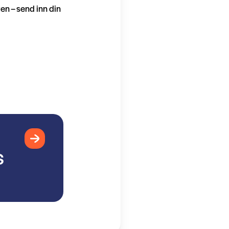
en – send inn din
S