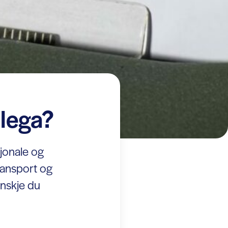
ollega?
jonale og
ransport og
anskje du