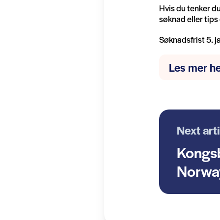
Hvis du tenker du
søknad eller tips 
Søknadsfrist 5. 
Les mer he
Next art
Kongsb
Norway