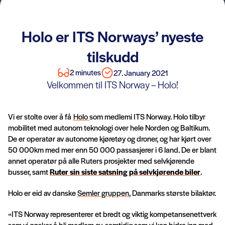
Holo er ITS Norways’ nyeste
tilskudd
2 minutes
27. January 2021
Velkommen til ITS Norway – Holo!
Vi er stolte over å få
Holo
som medlemi ITS Norway. Holo tilbyr
mobilitet med autonom teknologi over hele Norden og Baltikum.
De er operatør av autonome kjøretøy og droner, og har kjørt over
50 000km med mer enn 50 000 passasjerer i 6 land. De er blant
annet operatør på alle Ruters prosjekter med selvkjørende
busser, samt
Ruter sin siste satsning på selvkjørende biler
.
Holo er eid av danske
Semler gruppen
, Danmarks største bilaktør.
«ITS Norway representerer et bredt og viktig kompetansenettverk
som vi ønsker å bli medlem av, samtidig som vi kan bidra inn med