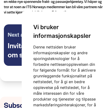
en rekke nye spennende frakt- og passasjerkjøretøy. Vi håper og
tror at noen av ITS Norways medlemmer kan bli våre partnere når
vi sette kjøretøyer i drift, legger Friberg til»
Vi bruker
Next article
informasjonskapsler
Invitasjon til markedsdialog
Denne nettsiden bruker
om skred den 8. januar
informasjonskapsler og andre
sporingsteknologier for å
forbedre nettleseropplevelsen din
for følgende formål:
for å aktivere
grunnleggende funksjonalitet på
nettstedet
,
for å gi en bedre
opplevelse på nettstedet
,
for å
måle interessen din for våre
produkter og tjenester og tilpasse
Subscribe to our newsletter
markedsføringsinteraksjoner
,
for å