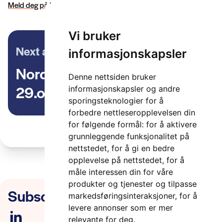
Meld deg på her >>
Vi bruker
Next article
informasjonskapsler
NordicWay 2 pilot-webinar
Denne nettsiden bruker
29.oktober
informasjonskapsler og andre
sporingsteknologier for å
forbedre nettleseropplevelsen din
for følgende formål:
for å aktivere
grunnleggende funksjonalitet på
nettstedet
,
for å gi en bedre
opplevelse på nettstedet
,
for å
måle interessen din for våre
produkter og tjenester og tilpasse
Subscribe to our newsletter
markedsføringsinteraksjoner
,
for å
levere annonser som er mer
relevante for deg
.