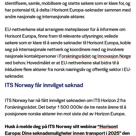
identifisere, samle, mobilisere og støtte søkere som er klare for, og
har potensial til, å delta i Horisont Europa-søknader sammen med
andre nasjonale og internasjonale aktører.
EU-nettverkene skal arrangere møteplasser for å informere om
Horisont Europa, finne fram til relevante utlysninger, veilede
søkere som er klare til å sende søknader til Horisont Europa, koble
seg på internasjonale nettverk og koordinere med og involvere
nasjonale kontaktpersoner i
Forskningsrådet
og
Innovasjon Norge
ved behov. Hovedmålet er at EU-nettverkene skal bidra til å
inkludere flere aktører fra norsk næringsliv og offentlig sektor i EU-
søknader.
ITS Norway får innvilget søknad
ITS Norway har nå fått innvilget søknaden om ITS Horizon 2 fra
Forskningsrådet. Det betyr 1 500 000kr de tre neste årene til å
posisjonere norske aktører inn mot siste del av Horizon Europe.
Husk å melde deg på ITS Norway sitt webinar
“Horisont
Europa: Dine søknadsmuligheter innen transport i 2025”
den