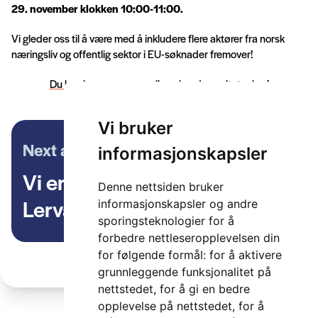
29. november klokken 10:00-11:00.
Vi gleder oss til å være med å inkludere flere aktører fra norsk
næringsliv og offentlig sektor i EU-søknader fremover!
Du kan lese mer og se alle søknadsresultater her!
Vi bruker
Next article
informasjonskapsler
Vi er ITS Norway – Lone-Eirin
Denne nettsiden bruker
Lervåg
informasjonskapsler og andre
sporingsteknologier for å
forbedre nettleseropplevelsen din
for følgende formål:
for å aktivere
grunnleggende funksjonalitet på
nettstedet
,
for å gi en bedre
opplevelse på nettstedet
,
for å