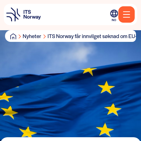
NO
Nyheter
ITS Norway får innvilget søknad om EU-net