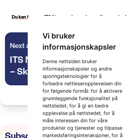
Du kan lese om ITS Norway sine andre medlemmer her!
Vi bruker
Next article
informasjonskapsler
ITS Norways Medlemspraten
Denne nettsiden bruker
– Skyttel
informasjonskapsler og andre
sporingsteknologier for å
forbedre nettleseropplevelsen din
for følgende formål:
for å aktivere
grunnleggende funksjonalitet på
nettstedet
,
for å gi en bedre
opplevelse på nettstedet
,
for å
måle interessen din for våre
produkter og tjenester og tilpasse
Subscribe to our newsletter
markedsføringsinteraksjoner
,
for å