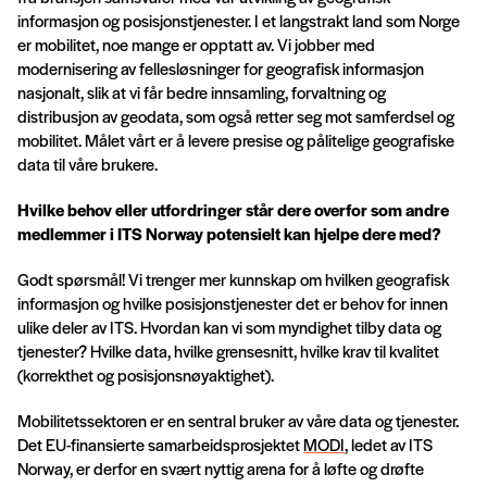
informasjon og posisjonstjenester. I et langstrakt land som Norge
er mobilitet, noe mange er opptatt av. Vi jobber med
modernisering av fellesløsninger for geografisk informasjon
nasjonalt, slik at vi får bedre innsamling, forvaltning og
distribusjon av geodata, som også retter seg mot samferdsel og
mobilitet. Målet vårt er å levere presise og pålitelige geografiske
data til våre brukere.
Hvilke behov eller utfordringer står dere overfor som andre
medlemmer i ITS Norway potensielt kan hjelpe dere med?
Godt spørsmål! Vi trenger mer kunnskap om hvilken geografisk
informasjon og hvilke posisjonstjenester det er behov for innen
ulike deler av ITS. Hvordan kan vi som myndighet tilby data og
tjenester? Hvilke data, hvilke grensesnitt, hvilke krav til kvalitet
(korrekthet og posisjonsnøyaktighet).
Mobilitetssektoren er en sentral bruker av våre data og tjenester.
Det EU-finansierte samarbeidsprosjektet
MODI
, ledet av ITS
Norway, er derfor en svært nyttig arena for å løfte og drøfte