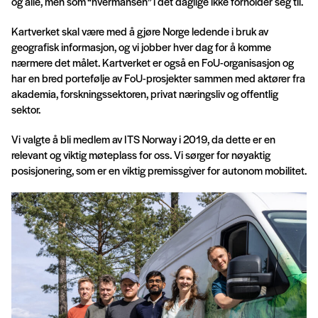
og alle, men som “hvermansen” i det daglige ikke forholder seg til.
Kartverket skal være med å gjøre Norge ledende i bruk av
geografisk informasjon, og vi jobber hver dag for å komme
nærmere det målet. Kartverket er også en FoU-organisasjon og
har en bred portefølje av FoU-prosjekter sammen med aktører fra
akademia, forskningssektoren, privat næringsliv og offentlig
sektor.
Vi valgte å bli medlem av ITS Norway i 2019, da dette er en
relevant og viktig møteplass for oss. Vi sørger for nøyaktig
posisjonering, som er en viktig premissgiver for autonom mobilitet.