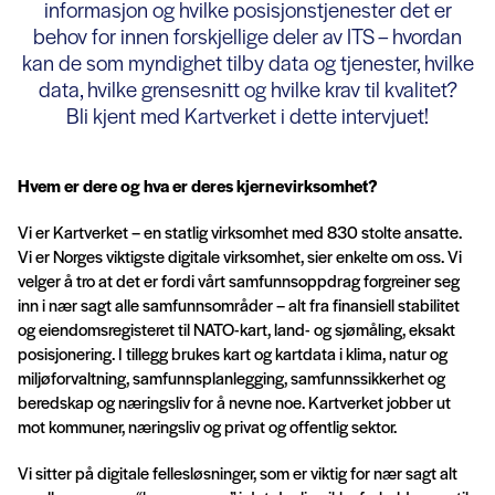
informasjon og hvilke posisjonstjenester det er
behov for innen forskjellige deler av ITS – hvordan
kan de som myndighet tilby data og tjenester, hvilke
data, hvilke grensesnitt og hvilke krav til kvalitet?
Bli kjent med Kartverket i dette intervjuet!
Hvem er dere og hva er deres kjernevirksomhet?
Vi er Kartverket – en statlig virksomhet med 830 stolte ansatte.
Vi er Norges viktigste digitale virksomhet, sier enkelte om oss. Vi
velger å tro at det er fordi vårt samfunnsoppdrag forgreiner seg
inn i nær sagt alle samfunnsområder – alt fra finansiell stabilitet
og eiendomsregisteret til NATO-kart, land- og sjømåling, eksakt
posisjonering. I tillegg brukes kart og kartdata i klima, natur og
miljøforvaltning, samfunnsplanlegging, samfunnssikkerhet og
beredskap og næringsliv for å nevne noe. Kartverket jobber ut
mot kommuner, næringsliv og privat og offentlig sektor.
Vi sitter på digitale fellesløsninger, som er viktig for nær sagt alt