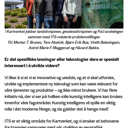
I Kartverket jobber landdivisjonen, geodesidivisjonen og FoU-avdelingen
sammen med ITS-relaterte problemstillinger.
F.V: Morten T. Brunes, Tore Abelvik, Bjørn Erik Bue, Vinith Balasingam,
Astrid Marie F. Muggerud og Håvard Bakke.
Er det spesifikke løsninger eller teknologier dere er spesielt
interessert i å utvikle videre?
Vi liker å si at vi er innovative og uredde, og at vi skal utforske,
utvikle og implementere ny teknologi som kan være relevant for
våre tjenester og produkter – og ikke minst brukere. Vi har flere
initiativ nå, der vi ser på hvilken rolle kunstig intelligens kan brukes
innenfor våre fagområder. Kunstig intelligens vil spille en viktig
rolle i det moderne Norge, og da gjelder det å henge med!
ITS er et viktig område for Kartverket, og vi ønsker at behovene
fra bransjen samsvarer med vår utvikling av geografisk