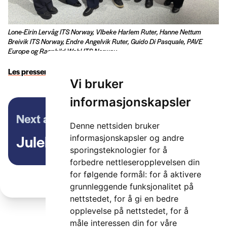
Lone-Eirin Lervåg ITS Norway, VIbeke Harlem Ruter, Hanne Nettum
Breivik ITS Norway, Endre Angelvik Ruter, Guido Di Pasquale, PAVE
Europe og Ragnhild Wahl ITS Norway
Les pressemeldingen fra Ruter
.
Vi bruker
informasjonskapsler
Next article
Denne nettsiden bruker
Julehilsen fra ITS Norway
informasjonskapsler og andre
sporingsteknologier for å
forbedre nettleseropplevelsen din
for følgende formål:
for å aktivere
grunnleggende funksjonalitet på
nettstedet
,
for å gi en bedre
opplevelse på nettstedet
,
for å
måle interessen din for våre