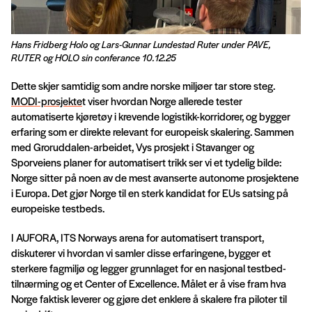
Hans Fridberg Holo og Lars-Gunnar Lundestad Ruter under PAVE,
RUTER og HOLO sin conferance 10.12.25
Dette skjer samtidig som andre norske miljøer tar store steg.
MODI-prosjekte
t viser hvordan Norge allerede tester
automatiserte kjøretøy i krevende logistikk-korridorer, og bygger
erfaring som er direkte relevant for europeisk skalering. Sammen
med Groruddalen-arbeidet, Vys prosjekt i Stavanger og
Sporveiens planer for automatisert trikk ser vi et tydelig bilde:
Norge sitter på noen av de mest avanserte autonome prosjektene
i Europa. Det gjør Norge til en sterk kandidat for EUs satsing på
europeiske testbeds.
I AUFORA, ITS Norways arena for automatisert transport,
diskuterer vi hvordan vi samler disse erfaringene, bygger et
sterkere fagmiljø og legger grunnlaget for en nasjonal testbed-
tilnærming og et Center of Excellence. Målet er å vise fram hva
Norge faktisk leverer og gjøre det enklere å skalere fra piloter til