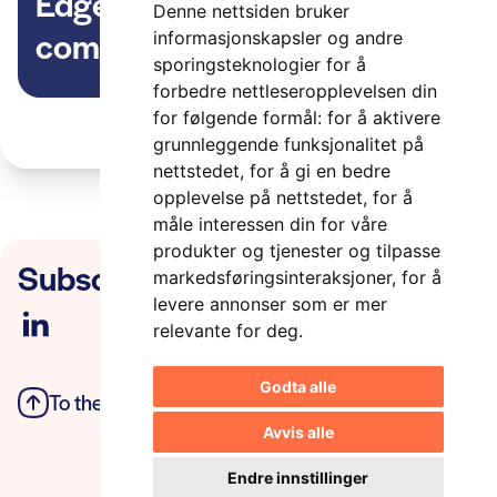
Edge computing vs cloud
Denne nettsiden bruker
computing
informasjonskapsler og andre
sporingsteknologier for å
forbedre nettleseropplevelsen din
for følgende formål:
for å aktivere
grunnleggende funksjonalitet på
nettstedet
,
for å gi en bedre
opplevelse på nettstedet
,
for å
måle interessen din for våre
produkter og tjenester og tilpasse
Subscribe to our newsletter
markedsføringsinteraksjoner
,
for å
levere annonser som er mer
relevante for deg
.
Godta alle
To the top
Privacy Policy
Avvis alle
Endre innstillinger