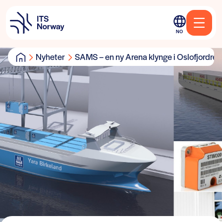
NO
Nyheter
SAMS – en ny Arena klynge i Oslofjordreg