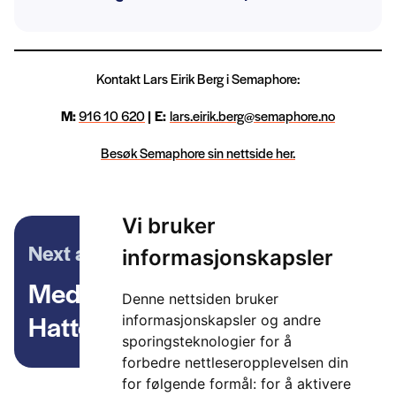
Kontakt Lars Eirik Berg i Semaphore:
M:
916 10 620
|
E:
lars.eirik.berg@semaphore.no
Besøk Semaphore sin nettside her.
Vi bruker
Next article
informasjonskapsler
Medlemspraten:
Denne nettsiden bruker
Hatteland Technology
informasjonskapsler og andre
sporingsteknologier for å
forbedre nettleseropplevelsen din
for følgende formål:
for å aktivere