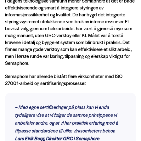
I dagens teknologiske samfunn mener Semaphore at det er både
effektiviserende og smart å integrere styringen av
informasjonssikkerhet og kvalitet. De har bygd det integrerte
styringssystemet utelukkende ved bruk av interne ressurser. Et
bevisst valg gjennom hele arbeidet har vært å gjøre så mye som
mulig manuelt, uten GRC‑verktøy eller KI. Målet var å forstå
kravene i detalj og bygge et system som blir brukt i praksis. Det
finnes mange gode verktøy som kan effektivisere et slikt arbeid,
men i første runde var læring, tilpasning og eierskap viktigst for
Semaphore.
Semaphore har allerede bistått flere virksomheter med ISO
27001‑arbeid og sertifiseringsprosesser.
–
Med egne sertifiseringer på plass kan vi enda
tydeligere vise at vi følger de samme prinsippene vi
anbefaler andre, og at vi har praktisk erfaring med å
tilpasse standardene til ulike virksomheters behov
.
Lars Eirik Berg, Direktør GRC i Semaphore