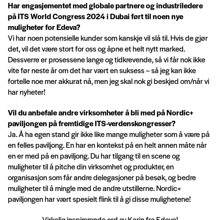
Har engasjementet med globale partnere og industriledere
på ITS World Congress 2024 i Dubai ført til noen nye
muligheter for Edeva?
Vi har noen potensielle kunder som kanskje vil slå til. Hvis de gjør
det, vil det være stort for oss og åpne et helt nytt marked.
Dessverre er prosessene lange og tidkrevende, så vi får nok ikke
vite før neste år om det har vært en suksess – så jeg kan ikke
fortelle noe mer akkurat nå, men jeg skal nok gi beskjed om/når vi
har nyheter!
Vil du anbefale andre virksomheter å bli med på Nordic+
paviljongen på fremtidige ITS-verdenskongresser?
Ja. Å ha egen stand gir ikke like mange muligheter som å være på
en felles paviljong. En har en kontekst på en helt annen måte når
en er med på en paviljong. Du har tilgang til en scene og
muligheter til å pitche din virksomhet og produkter, en
organisasjon som får andre delegasjoner på besøk, og bedre
muligheter til å mingle med de andre utstillerne. Nordic+
paviljongen har vært spesielt flink til å gi disse mulighetene!
Virkelig inspirerende ord av Karin fra Edeva!