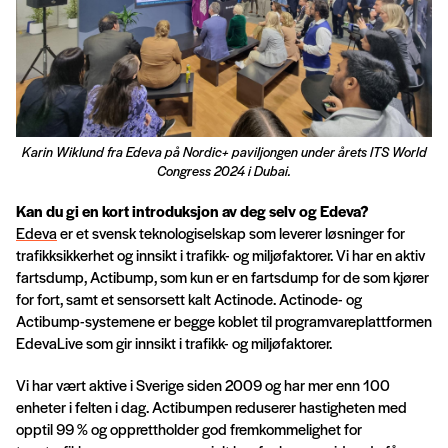
Karin Wiklund fra Edeva på Nordic+ paviljongen under årets ITS World
Congress 2024 i Dubai.
Kan du gi en kort introduksjon av deg selv og Edeva?
Edeva
er et svensk teknologiselskap som leverer løsninger for
trafikksikkerhet og innsikt i trafikk- og miljøfaktorer. Vi har en aktiv
fartsdump, Actibump, som kun er en fartsdump for de som kjører
for fort, samt et sensorsett kalt Actinode. Actinode- og
Actibump-systemene er begge koblet til programvareplattformen
EdevaLive som gir innsikt i trafikk- og miljøfaktorer.
Vi har vært aktive i Sverige siden 2009 og har mer enn 100
enheter i felten i dag. Actibumpen reduserer hastigheten med
opptil 99 % og opprettholder god fremkommelighet for