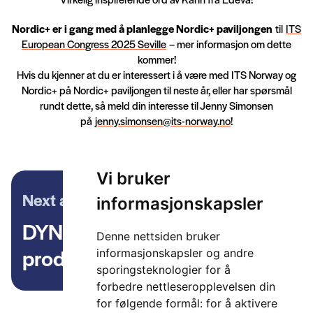
Nordic+ er i gang med å planlegge Nordic+ paviljongen
til
ITS
European Congress 2025 Seville
– mer informasjon om dette
kommer!
Hvis du kjenner at du er interessert i å være med ITS Norway og
Nordic+ på Nordic+ paviljongen til neste år, eller har spørsmål
rundt dette, så meld din interesse til Jenny Simonsen
på
jenny.simonsen@its-norway.no
!
Vi bruker
Next article
informasjonskapsler
DYNAPORT-prosjektets
Denne nettsiden bruker
produktive uke i Trondheim
informasjonskapsler og andre
sporingsteknologier for å
forbedre nettleseropplevelsen din
for følgende formål:
for å aktivere