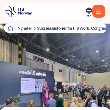
NO
Nyheter
Suksesshistorier fra ITS World Congress 