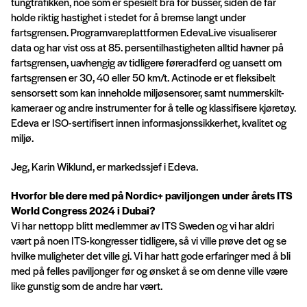
tungtrafikken, noe som er spesielt bra for busser, siden de får
holde riktig hastighet i stedet for å bremse langt under
fartsgrensen. Programvareplattformen EdevaLive visualiserer
data og har vist oss at 85. persentilhastigheten alltid havner på
fartsgrensen, uavhengig av tidligere føreradferd og uansett om
fartsgrensen er 30, 40 eller 50 km/t. Actinode er et fleksibelt
sensorsett som kan inneholde miljøsensorer, samt nummerskilt-
kameraer og andre instrumenter for å telle og klassifisere kjøretøy.
Edeva er ISO-sertifisert innen informasjonssikkerhet, kvalitet og
miljø.
Jeg, Karin Wiklund, er markedssjef i Edeva.
Hvorfor ble dere med på Nordic+ paviljongen under årets ITS
World Congress 2024 i Dubai?
Vi har nettopp blitt medlemmer av ITS Sweden og vi har aldri
vært på noen ITS-kongresser tidligere, så vi ville prøve det og se
hvilke muligheter det ville gi. Vi har hatt gode erfaringer med å bli
med på felles paviljonger før og ønsket å se om denne ville være
like gunstig som de andre har vært.