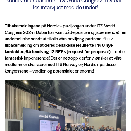
kontakter under årets ITS World Congress i Dubai –
les intervjuet med de under!
Tilbakemeldingene på Nordic+ paviljongen under ITS World
Congress 2024 i Dubai har vært både positive og spennende! I en
undersøkelse sendt ut til alle våre paviljong-partnere, fikk vi
tilbakemelding om at deres deltakelse resulterte i
140 nye
kontakter, 64 leads og 12 RFPs (request for proposal)
– det er
fantastisk imponerende! Det er nettopp derfor vi ønsker at våre
medlemmer skal være med ITS Norway og Nordic+ på disse
kongressene – verdien og potensialet er enormt!