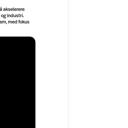
å akselerere
og industri.
ram, med fokus