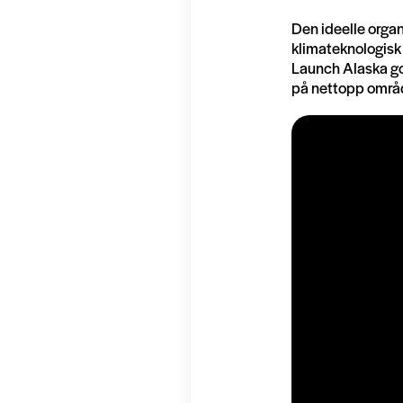
Den ideelle orga
klimateknologisk 
Launch Alaska go
på nettopp områd