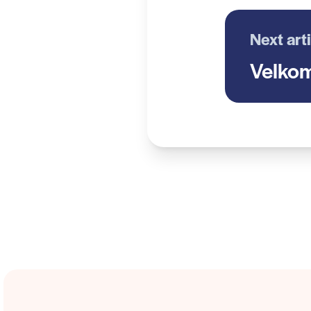
Next art
Velkom