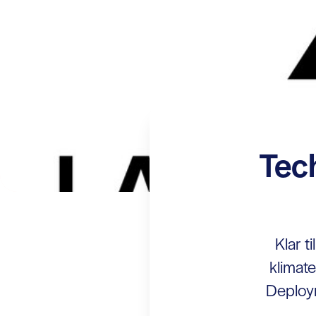
Tec
Klar t
klimat
Deploym