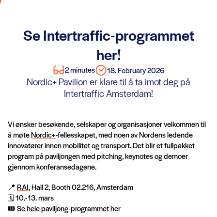
Se Intertraffic-programmet
her!
2 minutes
18. February 2026
Nordic+ Pavilion er klare til å ta imot deg på
Intertraffic Amsterdam!
Vi ønsker besøkende, selskaper og organisasjoner velkommen til
å møte
Nordic+
-fellesskapet, med noen av Nordens ledende
innovatører innen mobilitet og transport. Det blir et fullpakket
program på paviljongen med pitching, keynotes og demoer
gjennom konferansedagene.
📍
RAI
, Hall 2, Booth 02.216, Amsterdam
🗓️ 10.-13. mars
🎟️
Se hele paviljong-programmet her