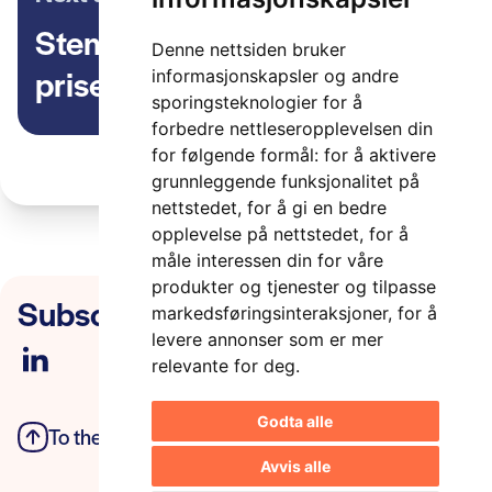
Stem på din kandidat til ITS-
Denne nettsiden bruker
prisen
informasjonskapsler og andre
sporingsteknologier for å
forbedre nettleseropplevelsen din
for følgende formål:
for å aktivere
grunnleggende funksjonalitet på
nettstedet
,
for å gi en bedre
opplevelse på nettstedet
,
for å
måle interessen din for våre
produkter og tjenester og tilpasse
Subscribe to our newsletter
markedsføringsinteraksjoner
,
for å
levere annonser som er mer
relevante for deg
.
Godta alle
To the top
Privacy Policy
Avvis alle