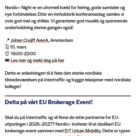
Nordic+ Night er en uformell kveld for feiring, gode samtaler og
nye forbindelser. Etter en innholdsrik konferansedag samles vi
over god mat og drikke. Vi garanterer god musikk og spennende
underholdning denne gangen også!
📍
Johan Cruijff ArenA
, Amsterdam
🗓️ 10. mars
⏰ 19:00-22:00
🎟️
Les mer og meld deg på her
Dette er anledningen til å feire den sterke nordiske
tilstedeværelsen på Intertraffic og bygge relasjoner med nordiske
kolleger!
Delta på vårt EU Brokerage Event!
Skal du på Intertraffic og vil finne de rette partnerne for EU-
utlysninger i 2026–2027? Nordic+ inviterer til et dedikert EU
brokerage event sammen med
EIT Urban Mobility
. Dette er typen