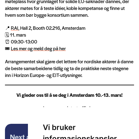
møteplass hvor grunnlaget for solide EU-søknader dannes, der
aktører møtes for å teste idéer, koble kompetanse og finne ut
hvem som bør bygge konsortium sammen.
📍
RAI
, Hall 2, Booth 02.216, Amsterdam
🗓️ 11. mars
⏰ 09:30-13:00
🎟️
Les mer og meld deg på her
Arrangementet skal gjøre det lettere for nordiske aktører å danne
de beste samarbeidene tidlig og ta de praktiske neste stegene
inn i Horizon Europe- og EIT-utlysninger.
Vi gleder oss til å se deg i Amsterdam 10.-13. mars!
Les mer om Intertraffic her.
Vi bruker
Next article
informasjonskapsler