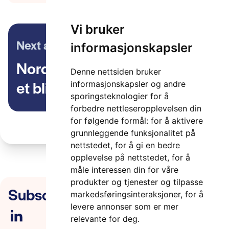
Vi bruker
Next article
informasjonskapsler
Nordic+ strategi-workshop:
Denne nettsiden bruker
et blikk inn i fremtiden for
informasjonskapsler og andre
sporingsteknologier for å
mobilitet
forbedre nettleseropplevelsen din
for følgende formål:
for å aktivere
grunnleggende funksjonalitet på
nettstedet
,
for å gi en bedre
opplevelse på nettstedet
,
for å
måle interessen din for våre
produkter og tjenester og tilpasse
Subscribe to our newsletter
markedsføringsinteraksjoner
,
for å
levere annonser som er mer
relevante for deg
.