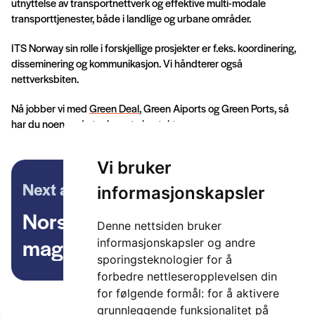
utnyttelse av transportnettverk og effektive multi-modale
transporttjenester, både i landlige og urbane områder.
ITS Norway sin rolle i forskjellige prosjekter er f.eks. koordinering,
disseminering og kommunikasjon. Vi håndterer også
nettverksbiten.
Nå jobber vi med
Green Deal
, Green Aiports og Green Ports, så
har du noen gode tanker – ta kontakt.
Vi bruker
Next article
informasjonskapsler
Norskproduserte
Denne nettsiden bruker
magnetsensorer gir anonym
informasjonskapsler og andre
sporingsteknologier for å
trafikkdata
forbedre nettleseropplevelsen din
for følgende formål:
for å aktivere
grunnleggende funksjonalitet på