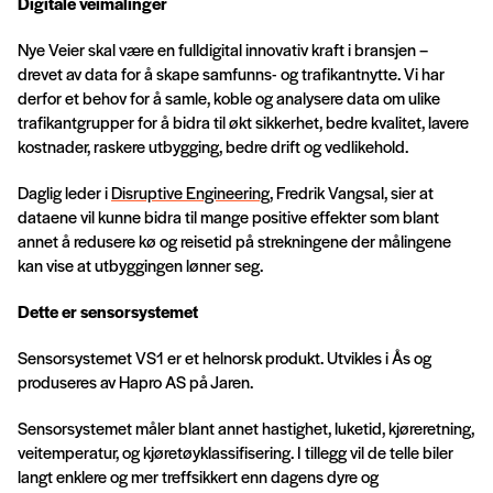
Digitale veimålinger
Nye Veier skal være en fulldigital innovativ kraft i bransjen –
drevet av data for å skape samfunns- og trafikantnytte. Vi har
derfor et behov for å samle, koble og analysere data om ulike
trafikantgrupper for å bidra til økt sikkerhet, bedre kvalitet, lavere
kostnader, raskere utbygging, bedre drift og vedlikehold.
Daglig leder i
Disruptive Engineering
, Fredrik Vangsal, sier at
dataene vil kunne bidra til mange positive effekter som blant
annet å redusere kø og reisetid på strekningene der målingene
kan vise at utbyggingen lønner seg.
Dette er sensorsystemet
Sensorsystemet VS1 er et helnorsk produkt. Utvikles i Ås og
produseres av Hapro AS på Jaren.
Sensorsystemet måler blant annet hastighet, luketid, kjøreretning,
veitemperatur, og kjøretøyklassifisering. I tillegg vil de telle biler
langt enklere og mer treffsikkert enn dagens dyre og