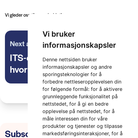
Vi gleder oss til samarbeidet!
Vi bruker
Next article
informasjonskapsler
ITS-dagen 2024 – hva,
Denne nettsiden bruker
hvorfor, hvor og når?
informasjonskapsler og andre
sporingsteknologier for å
forbedre nettleseropplevelsen din
for følgende formål:
for å aktivere
grunnleggende funksjonalitet på
nettstedet
,
for å gi en bedre
opplevelse på nettstedet
,
for å
måle interessen din for våre
produkter og tjenester og tilpasse
Subscribe to our newsletter
markedsføringsinteraksjoner
,
for å