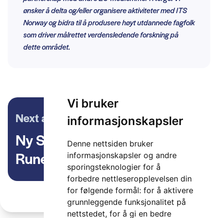
ønsker å delta og/eller organisere aktiviteter med ITS
Norway og bidra til å produsere høyt utdannede fagfolk
som driver målrettet verdensledende forskning på
dette området.
Vi bruker
Next article
informasjonskapsler
Ny Straight Forward med
Denne nettsiden bruker
Rune Winther
informasjonskapsler og andre
sporingsteknologier for å
forbedre nettleseropplevelsen din
for følgende formål:
for å aktivere
grunnleggende funksjonalitet på
nettstedet
,
for å gi en bedre