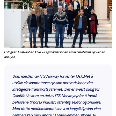
Fotograf: Olaf-Johan Øye – Fagmiljøet innen smart mobilitet og urban
analyse.
Som medlem av ITS Norway forventer OsloMet å
utvikle sin kompetanse og sine nettverk innen det
intelligente transportsystemet. Det er svært viktig for
OsloMet å være en del av ITS Norwayog for å forstå
behovene til norsk industri, offentlig sektor og brukere.
Med dette medlemskapet ser vi et langsiktig vinn-vinn-
partnerskap med andre EU-medlemmer i Norge. Vi