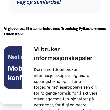
veg og samferdsel.
Vi gleder oss til å samarbeide med Trøndelag Fylkeskommune
i tiden fremover!
Vi bruker
Next article
informasjonskapsler
Mobilitet 2024 – send inn ditt
Denne nettsiden bruker
konferansebidrag
informasjonskapsler og andre
sporingsteknologier for å
forbedre nettleseropplevelsen din
for følgende formål:
for å aktivere
grunnleggende funksjonalitet på
nettstedet
,
for å gi en bedre