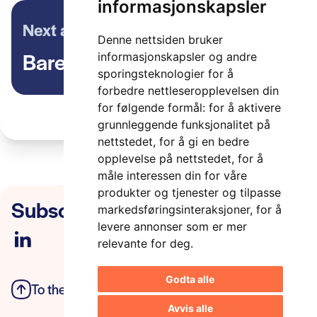
informasjonskapsler
Next article
Denne nettsiden bruker
Barents ITS rapport
informasjonskapsler og andre
sporingsteknologier for å
forbedre nettleseropplevelsen din
for følgende formål:
for å aktivere
grunnleggende funksjonalitet på
nettstedet
,
for å gi en bedre
opplevelse på nettstedet
,
for å
måle interessen din for våre
produkter og tjenester og tilpasse
Subscribe to our newsletter
markedsføringsinteraksjoner
,
for å
levere annonser som er mer
relevante for deg
.
Godta alle
To the top
Privacy Policy
Avvis alle