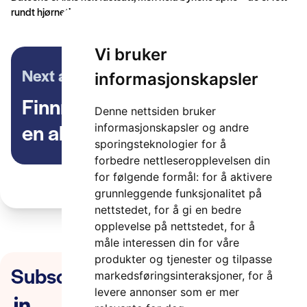
rundt hjørnet!
Vi bruker
Next article
informasjonskapsler
Finnmark fylkeskommune –
Denne nettsiden bruker
en aktiv partner i ITS Norway
informasjonskapsler og andre
sporingsteknologier for å
forbedre nettleseropplevelsen din
for følgende formål:
for å aktivere
grunnleggende funksjonalitet på
nettstedet
,
for å gi en bedre
opplevelse på nettstedet
,
for å
måle interessen din for våre
produkter og tjenester og tilpasse
Subscribe to our newsletter
markedsføringsinteraksjoner
,
for å
levere annonser som er mer