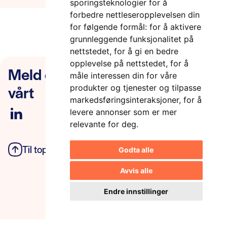
sporingsteknologier for å
forbedre nettleseropplevelsen din
for følgende formål:
for å aktivere
grunnleggende funksjonalitet på
nettstedet
,
for å gi en bedre
opplevelse på nettstedet
,
for å
Meld deg på nyhetsbrevet
måle interessen din for våre
vårt
produkter og tjenester og tilpasse
markedsføringsinteraksjoner
,
for å
levere annonser som er mer
relevante for deg
.
Til toppen
Personvern
Godta alle
Avvis alle
Endre innstillinger