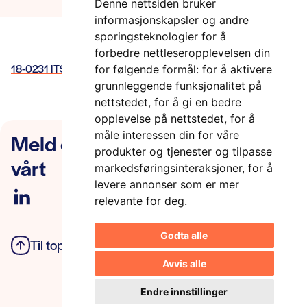
Denne nettsiden bruker
informasjonskapsler og andre
sporingsteknologier for å
forbedre nettleseropplevelsen din
18-0231 ITS-strategi SVV
for følgende formål:
for å aktivere
grunnleggende funksjonalitet på
nettstedet
,
for å gi en bedre
opplevelse på nettstedet
,
for å
Meld deg på nyhetsbrevet
måle interessen din for våre
produkter og tjenester og tilpasse
vårt
markedsføringsinteraksjoner
,
for å
levere annonser som er mer
relevante for deg
.
Godta alle
Til toppen
Personvern
Avvis alle
Endre innstillinger