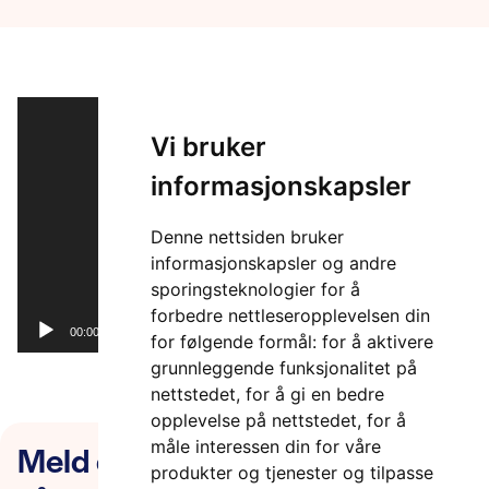
Videoavspiller
Vi bruker
informasjonskapsler
Denne nettsiden bruker
informasjonskapsler og andre
sporingsteknologier for å
forbedre nettleseropplevelsen din
00:00
02:02
for følgende formål:
for å aktivere
grunnleggende funksjonalitet på
nettstedet
,
for å gi en bedre
opplevelse på nettstedet
,
for å
Meld deg på nyhetsbrevet
måle interessen din for våre
produkter og tjenester og tilpasse