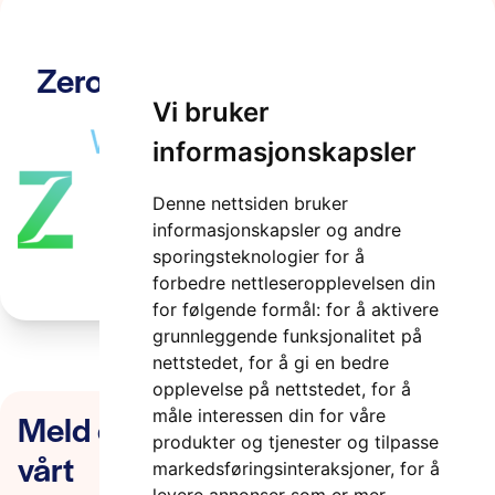
Zero_Prim├ªrlogo_Farge (1)
Vi bruker
2 minutter
informasjonskapsler
Denne nettsiden bruker
informasjonskapsler og andre
sporingsteknologier for å
forbedre nettleseropplevelsen din
for følgende formål:
for å aktivere
grunnleggende funksjonalitet på
nettstedet
,
for å gi en bedre
opplevelse på nettstedet
,
for å
Meld deg på nyhetsbrevet
måle interessen din for våre
produkter og tjenester og tilpasse
vårt
markedsføringsinteraksjoner
,
for å