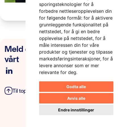
sporingsteknologier for å
forbedre nettleseropplevelsen din
for følgende formål:
for å aktivere
grunnleggende funksjonalitet på
nettstedet
,
for å gi en bedre
opplevelse på nettstedet
,
for å
Meld deg på nyhetsbrevet
måle interessen din for våre
produkter og tjenester og tilpasse
vårt
markedsføringsinteraksjoner
,
for å
levere annonser som er mer
relevante for deg
.
Godta alle
Til toppen
Personvern
Avvis alle
Endre innstillinger