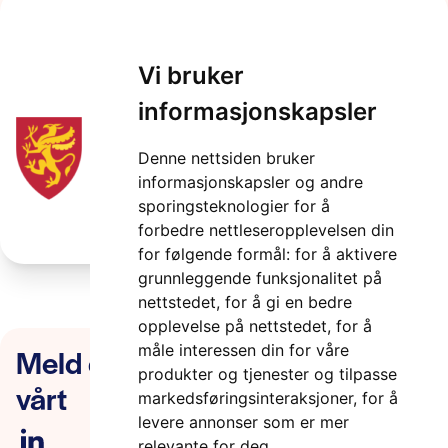
tfk
Vi bruker
2 minutter
informasjonskapsler
Denne nettsiden bruker
informasjonskapsler og andre
sporingsteknologier for å
forbedre nettleseropplevelsen din
for følgende formål:
for å aktivere
grunnleggende funksjonalitet på
nettstedet
,
for å gi en bedre
opplevelse på nettstedet
,
for å
Meld deg på nyhetsbrevet
måle interessen din for våre
produkter og tjenester og tilpasse
vårt
markedsføringsinteraksjoner
,
for å
levere annonser som er mer
relevante for deg
.