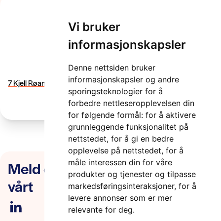
Vi bruker
7 Kjell Røang –
informasjonskapsler
Forskningsrådet
Denne nettsiden bruker
2 minutter
informasjonskapsler og andre
7 Kjell Røang - Forskningsrådet
sporingsteknologier for å
forbedre nettleseropplevelsen din
for følgende formål:
for å aktivere
grunnleggende funksjonalitet på
nettstedet
,
for å gi en bedre
opplevelse på nettstedet
,
for å
Meld deg på nyhetsbrevet
måle interessen din for våre
produkter og tjenester og tilpasse
vårt
markedsføringsinteraksjoner
,
for å
levere annonser som er mer
relevante for deg
.