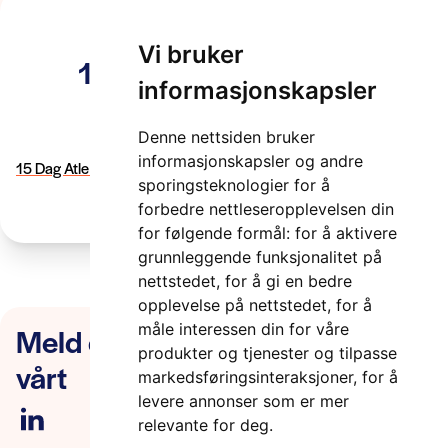
Vi bruker
15 Dag Atle Nesheim –
informasjonskapsler
SINTEF Ocean
Denne nettsiden bruker
2 minutter
informasjonskapsler og andre
15 Dag Atle Nesheim - SINTEF Ocean
sporingsteknologier for å
forbedre nettleseropplevelsen din
for følgende formål:
for å aktivere
grunnleggende funksjonalitet på
nettstedet
,
for å gi en bedre
opplevelse på nettstedet
,
for å
Meld deg på nyhetsbrevet
måle interessen din for våre
produkter og tjenester og tilpasse
vårt
markedsføringsinteraksjoner
,
for å
levere annonser som er mer
relevante for deg
.