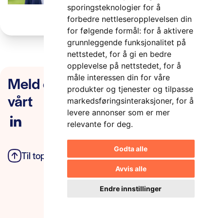
sporingsteknologier for å
forbedre nettleseropplevelsen din
for følgende formål:
for å aktivere
grunnleggende funksjonalitet på
nettstedet
,
for å gi en bedre
opplevelse på nettstedet
,
for å
Meld deg på nyhetsbrevet
måle interessen din for våre
produkter og tjenester og tilpasse
vårt
markedsføringsinteraksjoner
,
for å
levere annonser som er mer
relevante for deg
.
Godta alle
Til toppen
Personvern
Avvis alle
Endre innstillinger