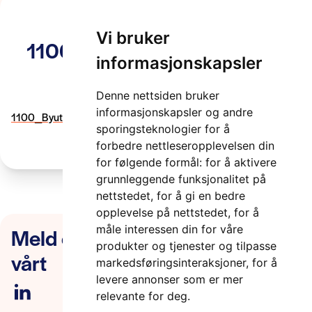
Vi bruker
1100_Byutfordringen_Team
informasjonskapsler
Trondheim
Denne nettsiden bruker
2 minutter
informasjonskapsler og andre
1100_Byutfordringen_Team Trondheim
sporingsteknologier for å
forbedre nettleseropplevelsen din
for følgende formål:
for å aktivere
grunnleggende funksjonalitet på
nettstedet
,
for å gi en bedre
opplevelse på nettstedet
,
for å
Meld deg på nyhetsbrevet
måle interessen din for våre
produkter og tjenester og tilpasse
vårt
markedsføringsinteraksjoner
,
for å
levere annonser som er mer
relevante for deg
.