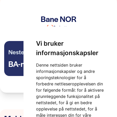
Bane NOR
2 minutter
Vi bruker
Neste artikkel
informasjonskapsler
BA-nettverket
Denne nettsiden bruker
informasjonskapsler og andre
sporingsteknologier for å
forbedre nettleseropplevelsen din
for følgende formål:
for å aktivere
grunnleggende funksjonalitet på
nettstedet
,
for å gi en bedre
opplevelse på nettstedet
,
for å
måle interessen din for våre