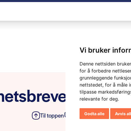
Vi bruker info
Denne nettsiden bruker
for å forbedre nettlese
grunnleggende funksjon
nettstedet
,
for å måle 
etsbrevet vårt
tilpasse markedsføring
relevante for deg
.
Godta alle
Avvis al
Til toppen
Personvern