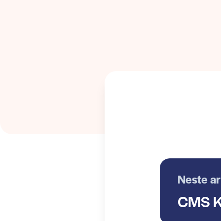
Neste ar
CMS K