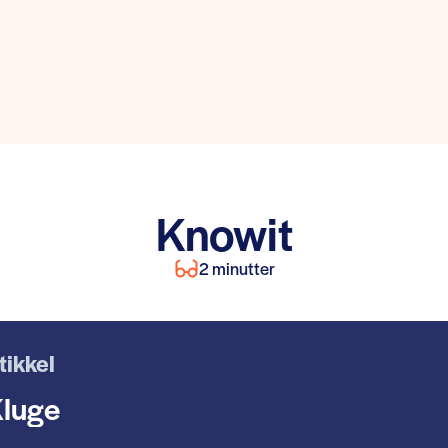
Knowit
2 minutter
tikkel
luge