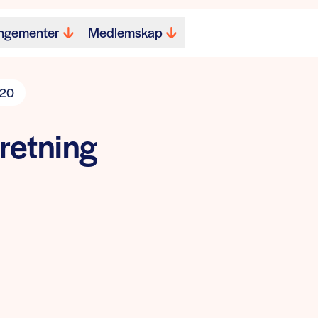
ngementer
Medlemskap
020
retning