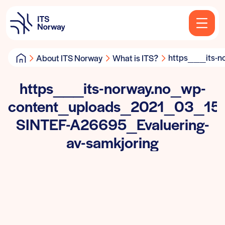
https___its-n
About ITS Norway
What is ITS?
https___its-norway.no_wp-
content_uploads_2021_03_15
SINTEF-A26695_Evaluering-
av-samkjoring