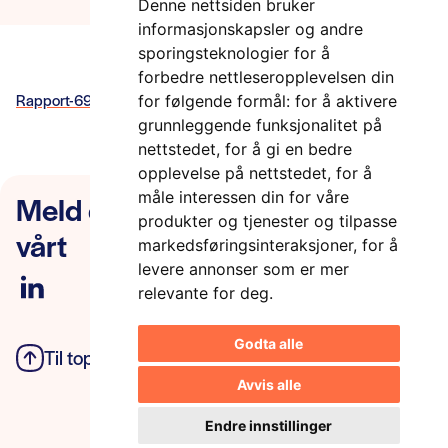
Denne nettsiden bruker
informasjonskapsler og andre
sporingsteknologier for å
forbedre nettleseropplevelsen din
Rapport-698-Vegkart-for-arbeid-med-standardisering-av-ITS
for følgende formål:
for å aktivere
grunnleggende funksjonalitet på
nettstedet
,
for å gi en bedre
opplevelse på nettstedet
,
for å
Meld deg på nyhetsbrevet
måle interessen din for våre
produkter og tjenester og tilpasse
vårt
markedsføringsinteraksjoner
,
for å
levere annonser som er mer
relevante for deg
.
Godta alle
Til toppen
Personvern
Avvis alle
Endre innstillinger