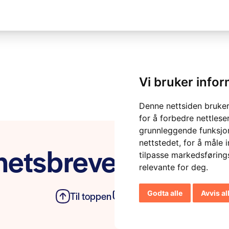
Vi bruker info
Denne nettsiden bruker
for å forbedre nettlese
grunnleggende funksjon
nettstedet
,
for å måle 
etsbrevet vårt
tilpasse markedsføring
relevante for deg
.
Godta alle
Avvis al
Til toppen
Personvern