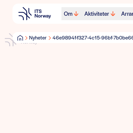
Om
Aktiviteter
Arra
Nyheter
46e9894f-f327-4c15-96bf-7b0be66