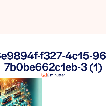
e9894f-f327-4c15-96
7b0be662c1eb-3 (1)
2 minutter