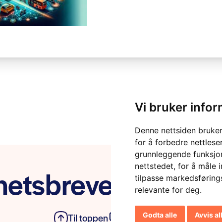
Vi bruker info
Denne nettsiden bruker
for å forbedre nettlese
grunnleggende funksjon
nettstedet
,
for å måle 
etsbrevet vårt
tilpasse markedsføring
relevante for deg
.
Godta alle
Avvis al
Til toppen
Personvern