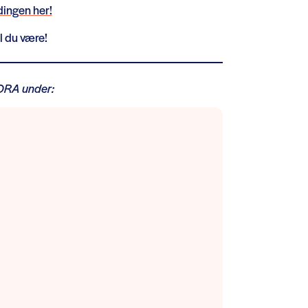
dingen her!
 du være!
ORA under: