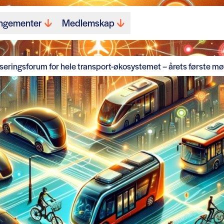
ngementer
Medlemskap
eringsforum for hele transport-økosystemet – årets første mø