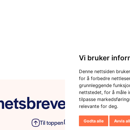
Vi bruker info
Denne nettsiden bruker
for å forbedre nettlese
grunnleggende funksjon
nettstedet
,
for å måle 
etsbrevet vårt
tilpasse markedsføring
relevante for deg
.
Godta alle
Avvis al
Til toppen
Personvern