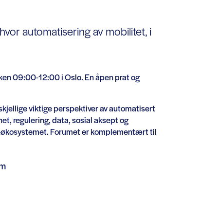
vor automatisering av mobilitet, i
okken 09:00-12:00 i Oslo. En åpen prat og
kjellige viktige perspektiver av automatisert
et, regulering, data, sosial aksept og
ort-økosystemet. Forumet er komplementært til
am