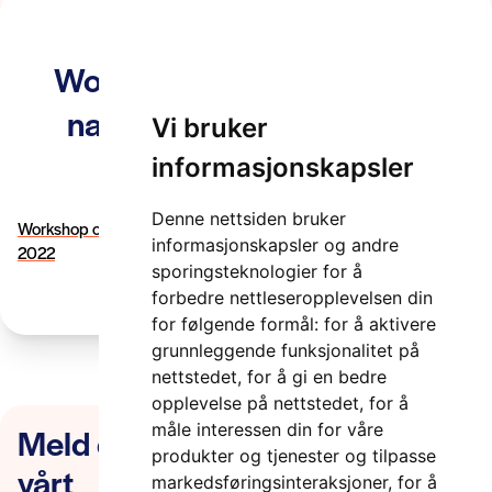
Workshop om autonomi og
navigasjonsteknologi 2-3
Vi bruker
februar 2022
informasjonskapsler
2 minutter
Denne nettsiden bruker
Workshop om autonomi og navigasjonsteknologi 2-3 februar
informasjonskapsler og andre
2022
sporingsteknologier for å
forbedre nettleseropplevelsen din
for følgende formål:
for å aktivere
grunnleggende funksjonalitet på
nettstedet
,
for å gi en bedre
opplevelse på nettstedet
,
for å
Meld deg på nyhetsbrevet
måle interessen din for våre
produkter og tjenester og tilpasse
vårt
markedsføringsinteraksjoner
,
for å