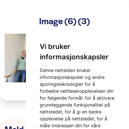
Image (6) (3)
2 minutter
Vi bruker
informasjonskapsler
Denne nettsiden bruker
informasjonskapsler og andre
sporingsteknologier for å
forbedre nettleseropplevelsen din
for følgende formål:
for å aktivere
grunnleggende funksjonalitet på
nettstedet
,
for å gi en bedre
opplevelse på nettstedet
,
for å
Meld deg på nyhetsbrevet
måle interessen din for våre