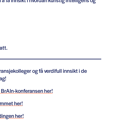
l å få innsikt i hvordan kunstig intelligens og
att.
nsjekolleger og få verdifull innsikt i de
ag!
 BrAIn-konferansen her!
ammet her!
dingen her!