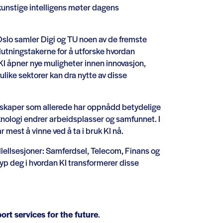
kunstige intelligens møter dagens
slo samler Digi og TU noen av de fremste
utningstakerne for å utforske hvordan
 KI åpner nye muligheter innen innovasjon,
 ulike sektorer kan dra nytte av disse
elskaper som allerede har oppnådd betydelige
knologi endrer arbeidsplasser og samfunnet. I
r mest å vinne ved å ta i bruk KI nå.
rallellsesjoner: Samferdsel, Telecom, Finans og
dyp deg i hvordan KI transformerer disse
ort services for the future
.