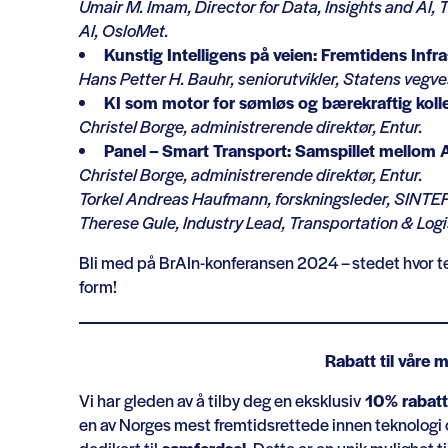
Umair M. Imam, Director for Data, Insights and AI, 
AI, OsloMet.
Kunstig Intelligens på veien: Fremtidens Infr
Hans Petter H. Bauhr, seniorutvikler, Statens vegv
KI som motor for sømløs og bærekraftig koll
Christel Borge, administrerende direktør, Entur.
Panel – Smart Transport: Samspillet mellom 
Christel Borge, administrerende direktør, Entur.
Torkel Andreas Haufmann, forskningsleder, SINTEF
Therese Gule, Industry Lead, Transportation & Logis
Bli med på BrAIn-konferansen 2024 – stedet hvor te
form!
Rabatt til våre
Vi har gleden av å tilby deg en eksklusiv
10% rabatt
en av Norges mest fremtidsrettede innen teknologi og