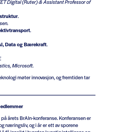
TET Digital (Ruter) & Assistant Professor of
astruktur
.
esen.
ektivtransport
.
AI, Data og Bærekraft
.
.
tics, Microsoft.
knologi møter innovasjon, og fremtiden tar
 medlemmer
på årets BrAIn-konferanse. Konferansen er
 næringsliv, og i år er ett av sporene