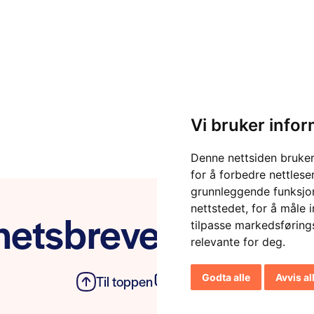
Vi bruker info
Denne nettsiden bruker
for å forbedre nettlese
grunnleggende funksjon
nettstedet
,
for å måle 
etsbrevet vårt
tilpasse markedsføring
relevante for deg
.
Godta alle
Avvis al
Til toppen
Personvern