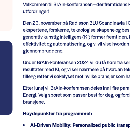
Velkommen til BrAIn-konferansen – der fremtidens 
utfordringer!
Den 26. november på Radisson BLU Scandinavia i O
ekspertene, forskerne, teknologiselskapene og besl
generativ kunstig intelligens (KI) former fremtiden.
effektivitet og automatisering, og vi vil vise hvordan
gjennombruddene.
Under BrAIn-konferansen 2024 vil du få høre fra s
resultater med KI, og vi ser nærmere på hvordan te
tillegg retter vi søkelyset mot hvilke bransjer som ha
Etter lunsj vil BrAIn-konferansen deles inn i fire pa
Energi. Velg sporet som passer best for deg, og for
bransjene.
Høydepunkter fra programmet:
AI-Driven Mobility: Personalized public transp