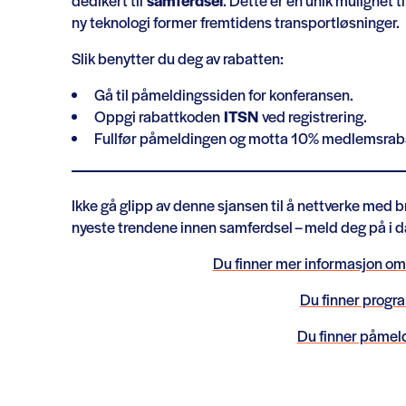
dedikert til
samferdsel
. Dette er en unik mulighet ti
ny teknologi former fremtidens transportløsninger.
Slik benytter du deg av rabatten:
Gå til påmeldingssiden for konferansen.
Oppgi rabattkoden
ITSN
ved registrering.
Fullfør påmeldingen og motta 10% medlemsrab
Ikke gå glipp av denne sjansen til å nettverke med bra
nyeste trendene innen samferdsel – meld deg på i d
Du finner mer informasjon om
Du finner progr
Du finner påmel