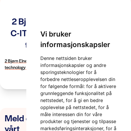
2 Bjørn Elnes Aventi The C in
C-ITS and CCAM is the same
Vi bruker
technology 21-04-27
informasjonskapsler
2 minutter
Denne nettsiden bruker
2 Bjørn Elnes Aventi The C in C-ITS and CCAM is the same
informasjonskapsler og andre
technology 21-04-27
sporingsteknologier for å
forbedre nettleseropplevelsen din
for følgende formål:
for å aktivere
grunnleggende funksjonalitet på
nettstedet
,
for å gi en bedre
opplevelse på nettstedet
,
for å
Meld deg på nyhetsbrevet
måle interessen din for våre
produkter og tjenester og tilpasse
vårt
markedsføringsinteraksjoner
,
for å