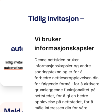
Tidlig invitasjon –
Dialogkonferanse
digitalisering og
Vi bruker
automatisering i ferjedriften
informasjonskapsler
2 minutter
Denne nettsiden bruker
Tidlig invitasjon - Dialogkonferanse digitalisering og
informasjonskapsler og andre
automatisering i ferjedriften
sporingsteknologier for å
forbedre nettleseropplevelsen din
for følgende formål:
for å aktivere
grunnleggende funksjonalitet på
nettstedet
,
for å gi en bedre
opplevelse på nettstedet
,
for å
Meld deg på nyhetsbrevet
måle interessen din for våre